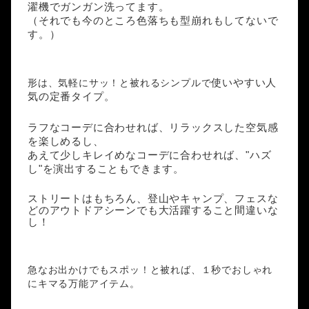
濯機でガンガン洗ってます。
（それでも今のところ色落ちも型崩れもしてないで
す。）
形は、気軽にサッ！と被れるシンプルで
使いやすい
人
気
の定番タイプ。
ラフな
コーデ
に合わせれば、リラックスした空気感
を楽しめるし、
あえて少しキレイめな
コーデ
に合わせれば、"ハズ
し"を演出することもできます。
ストリート
はもちろん、登山やキャンプ、フェスな
どの
アウトドア
シーンでも大活躍すること間違いな
し！
急なお出かけでもスポッ！と被れば、１秒で
おしゃれ
にキマる万能アイテム。