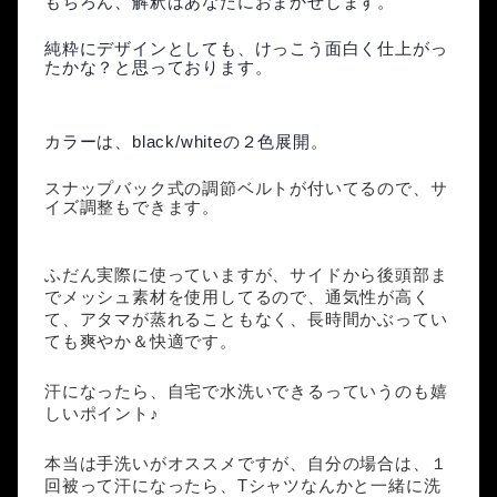
もちろん、解釈はあなたにおまかせします。
純粋にデザインとしても、けっこう面白く仕上がっ
たかな？と思っております。
カラーは、black/whiteの２色展開。
スナップバック式の
調節
ベルトが付いてるので、
サ
イズ調整
もできます。
ふだん実際に使っていますが、サイドから後頭部ま
でメッシュ
素材
を使用してるので、通気性が高く
て、アタマが蒸れることもなく、長時間かぶってい
ても爽やか＆快適です。
汗になったら、自宅で
水洗い
できるっていうのも嬉
しいポイント♪
本当は手洗いがオススメですが、自分の場合は、１
回被って汗になったら、Tシャツなんかと一緒に洗