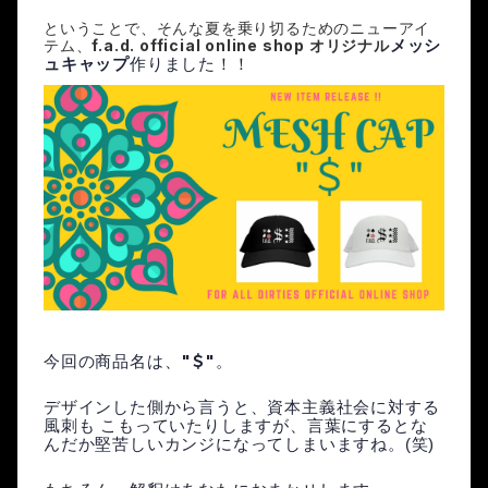
ということで、そんな夏を乗り切るためのニューアイ
f.a.d. official online shop 
テム、
オリジナル
メッシ
ュキャップ
作りました！！
"＄"
今回の商品名は、
。
デザインした側から言うと、資本主義社会に対する
風刺も こもっていたりしますが、言葉にするとな
んだか堅苦しいカンジになってしまいますね。(笑)