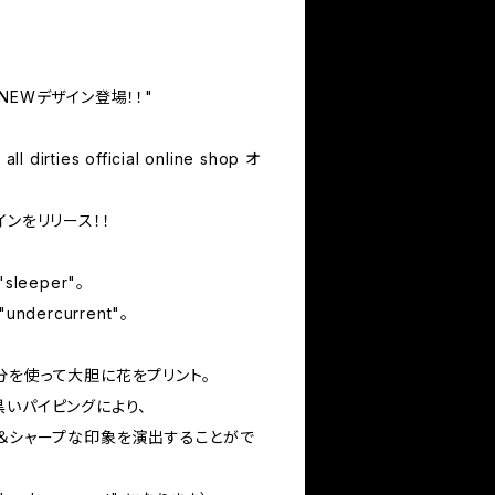
NEWデザイン登場！！"
irties official online shop オ
インをリリース！！
leeper"。
dercurrent"。
分を使って大胆に花をプリント。
黒いパイピングにより、
ン＆シャープな印象を演出することがで