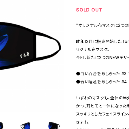
SOLD OUT
"オリジナル布マスクに2つの
昨年12月に販売開始した for all d
リジナル布マスク。
今回、新たに2つのNEWデザ
●白い百合をあしらった #3 "s
●青い睡蓮をあしらった #4 "un
いずれのマスクも、全体の半
かつ、耳ヒモと一体になった
スッキリとしたフェイスライ
きます。