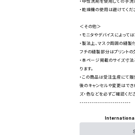
・中性洗剤を使用しての手洗
・乾燥機の使用は避けてくだ
＜その他＞
・モニタやデバイスによって
・製法上、マスク周囲の縫製
フチの縫製部分はプリントの
・本ページ掲載のサイズ寸法
ります。
・この商品は受注生産にて販
後のキャンセルや変更はでき
ズ・色などを必ずご確認くださ
-------------------------
Internationa