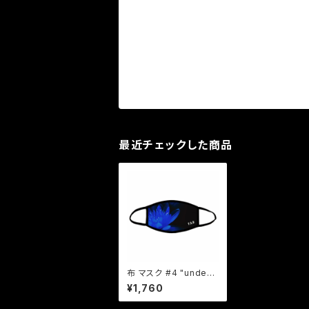
最近チェックした商品
布 マスク #4 "underc
urrent"
¥1,760