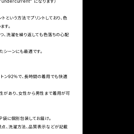
ndercurrent" になります）
ントという方法でプリントしており、色
ます。
かつ、洗濯を繰り返しても色落ちの心配
たシーンにも最適です。
ットン92％で、長時間の着用でも快適
性があり、女性から男性まで着用が可
PP袋に個別包装してお届け。
意点、洗濯方法、品質表示などが記載