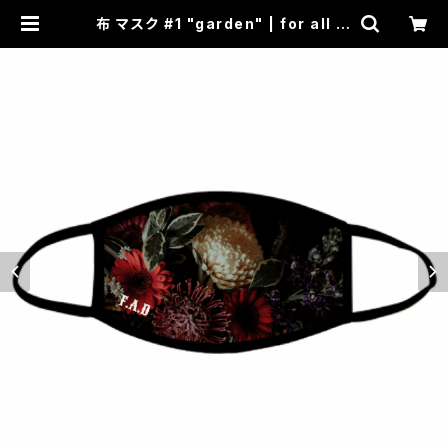
布 マスク #1 "garden" | for all di
rties official online shop