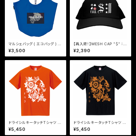
マルシェバッグ ( エコバッグ ) "b
【再入荷！】MESH CAP "＄" ：bl
one flower" - ブルー
ack
¥3,500
¥2,390
ドライシルキータッチTシャツ 白
ドライシルキータッチTシャツ オ
×オレンジ "the key"
レンジ×黒 "the key"
¥5,450
¥5,450