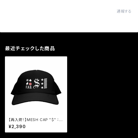
通報する
最近チェックした商品
【再入荷！】MESH CAP "＄" ：bl
ack
¥2,390