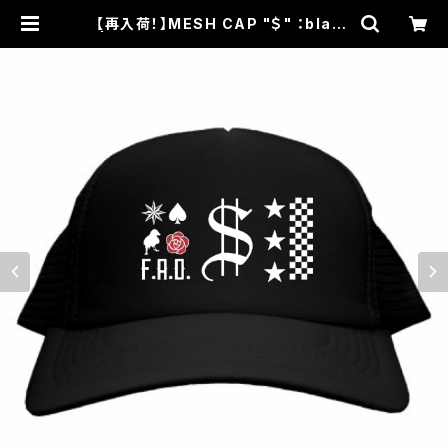
【再入荷！】MESH CAP "＄" ：black
| for all dirties official online
shop