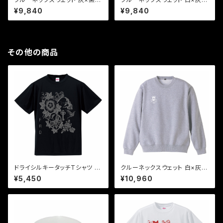
"time to peace"
"time to peace"
¥9,840
¥9,840
その他の商品
ドライシルキータッチTシャツ グ
クルーネックスウェット 白×灰1
レイ×黒 "the key"
"time to peace"
¥5,450
¥10,960