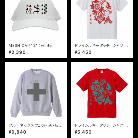
MESH CAP "＄" ：white
ドライシルキータッチTシャツ 赤
×白 "the key"
¥2,390
¥5,450
クルーネックスウェット 灰×灰2
ドライシルキータッチTシャツ 青
"time to peace"
緑×赤 "the key"
¥9,840
¥5,450