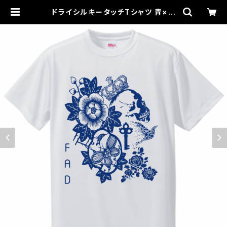
ドライシルキータッチTシャツ 青×白
"the key" | for all dirties offic
ial online shop