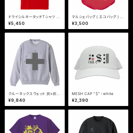
ドライシルキータッチTシャツ 青
マルシェバッグ ( エコバッグ ) "g
緑×赤 "the key"
olden skull" - レッド
¥5,450
¥3,500
クルーネックスウェット 灰×灰2
MESH CAP "＄" ：white
"time to peace"
¥9,840
¥2,390