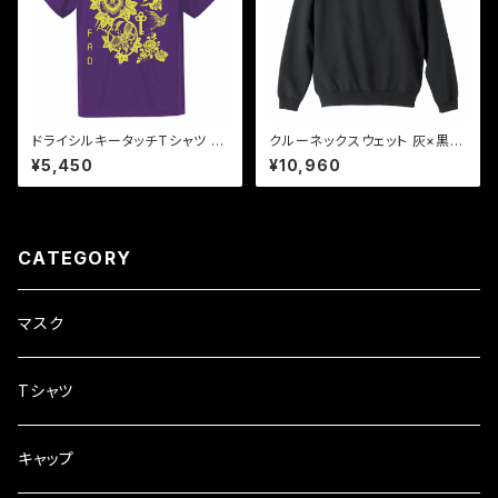
ドライシルキータッチTシャツ 黄
クルーネックスウェット 灰×黒1
×紫 "the key"
"time to peace"
¥5,450
¥10,960
CATEGORY
マスク
Tシャツ
キャップ