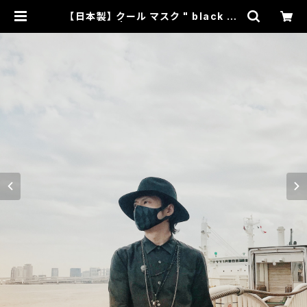
【日本製】 クール マスク " black di
amond " | for all dirties offici
al online shop