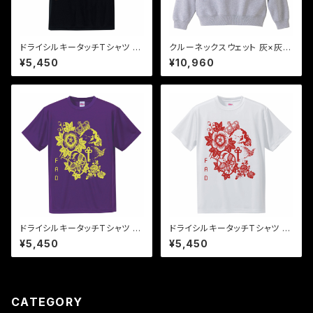
ドライシルキータッチTシャツ オ
クルーネックスウェット 灰×灰1
レンジ×黒 "the key"
"time to peace"
¥5,450
¥10,960
ドライシルキータッチTシャツ 黄
ドライシルキータッチTシャツ 赤
×紫 "the key"
×白 "the key"
¥5,450
¥5,450
CATEGORY